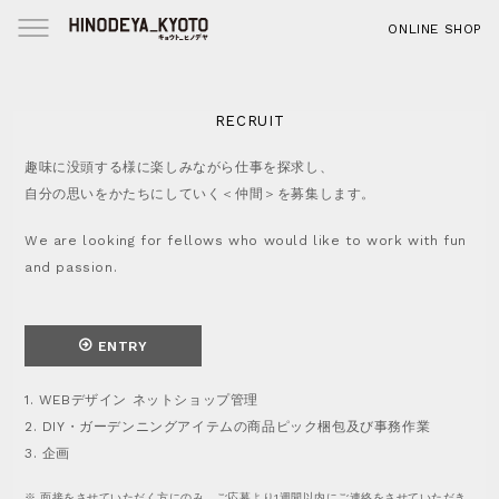
ABOUT
H
ONLINE SHOP
US
O
M
Menu
RECRUIT
E
CONTACT
コ
RECRUIT
ン
O
PRIVACY
テ
趣味に没頭する様に楽しみながら仕事を探求し、
N
POLICY
ン
L
自分の思いをかたちにしていく＜仲間＞を募集します。
ツ
I
へ
N
We are looking for fellows who would like to work with fun
ス
E
and passion.
キ
S
ッ
H
プ
O
P
ENTRY
S
1. WEBデザイン ネットショップ管理
N
S
2. DIY・ガーデンニングアイテムの商品ピック梱包及び事務作業
3. 企画
f
r
N
l
e
E
※ 面接をさせていただく方にのみ、ご応募より1週間以内にご連絡をさせていただき