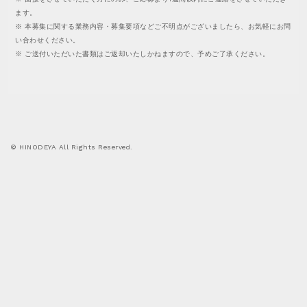
a
p
W
ます。
m
a
S
※ 本募集に関する業務内容・募集要項などご不明点がございましたら、お気軽にお問
e
i
い合わせください。
_
r
C
※ ご送付いただいた書類はご返却いたしかねますので、予めご了承ください。
f
.
A
r
m
T
a
a
A
m
i
L
e
n
O
s
t
G
e
© HINODEYA All Rights Reserved.
n
W
a
H
n
O
c
L
e
E
S
A
L
E