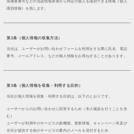
保険者番号などの当該情報単体から特定の個人を識別できる情報（個人
a
p
W
識別情報）を指します。
m
a
S
e
i
_
r
C
f
.
A
r
m
T
a
a
第2条（個人情報の収集方法）
A
m
i
L
e
n
当社は、ユーザーがお問い合わせフォームを利用をする際に氏名、電話
O
s
t
番号、メールアドレス、などの個人情報をお尋ねすることがあります。
G
e
n
W
a
H
n
O
c
第3条（個人情報を収集・利用する目的）
L
e
E
当社が個人情報を収集・利用する目的は、以下のとおりです。
S
A
L
ユーザーからのお問い合わせに回答するため（本人確認を行うことを含
E
む）
ユーザーが利用中のサービスの新機能、更新情報、キャンペーン等及び
当社が提供する他のサービスの案内のメールを送付するため