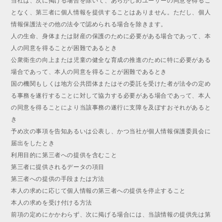
当社は、次に掲げる場合を除いて、あらかじめユーザーの同意を得るこ
となく、第三者に個人情報を提供することはありません。ただし、個人
情報保護法その他の法令で認められる場合を除きます。
人の生命、身体または財産の保護のために必要がある場合であって、本
人の同意を得ることが困難であるとき
公衆衛生の向上または児童の健全な育成の推進のために特に必要がある
場合であって、本人の同意を得ることが困難であるとき
国の機関もしくは地方公共団体またはその委託を受けた者が法令の定め
る事務を遂行することに対して協力する必要がある場合であって、本人
の同意を得ることにより当該事務の遂行に支障を及ぼすおそれがあると
き
予め次の事項を告知あるいは公表し、かつ当社が個人情報保護委員会に
届出をしたとき
利用目的に第三者への提供を含むこと
第三者に提供されるデータの項目
第三者への提供の手段または方法
本人の求めに応じて個人情報の第三者への提供を停止すること
本人の求めを受け付ける方法
前項の定めにかかわらず、次に掲げる場合には、当該情報の提供先は第