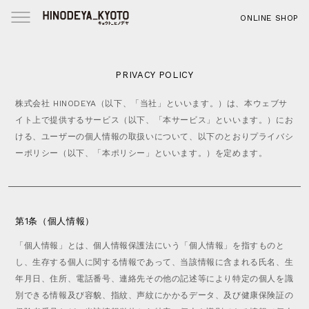
ABOUT
H
ONLINE SHOP
US
O
M
Menu
RECRUIT
E
CONTACT
コ
PRIVACY POLICY
ン
O
PRIVACY
テ
株式会社 HINODEYA（以下、「当社」といいます。）は、本ウェブサ
N
POLICY
ン
L
イト上で提供するサービス（以下、「本サービス」といいます。）にお
ツ
I
ける、ユーザーの個人情報の取扱いについて、以下のとおりプライバシ
へ
N
ーポリシー（以下、「本ポリシー」といいます。）を定めます。
ス
E
キ
S
ッ
H
プ
O
P
第1条（個人情報）
S
「個人情報」とは、個人情報保護法にいう「個人情報」を指すものと
N
し、生存する個人に関する情報であって、当該情報に含まれる氏名、生
S
年月日、住所、電話番号、連絡先その他の記述等により特定の個人を識
f
r
N
別できる情報及び容貌、指紋、声紋にかかるデータ、及び健康保険証の
l
e
E