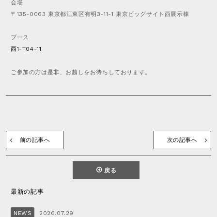
会場
a
p
W
m
〒135-0063 東京都江東区有明3-11-1 東京ビッグサイト西展示棟
a
S
e
i
_
r
C
ブース
f
.
A
西1-T04-11
r
m
T
a
a
A
m
i
ご参加の方は是非、お越しをお待ちしております。
L
e
n
O
s
t
G
e
n
W
a
H
n
投
O
c
前
次
稿
L
前の記事へ
次の記事へ
e
ナ
の
の
E
ビ
S
投
投
ゲ
A
戻る
稿
稿
ー
L
シ
E
ョ
最新の記事
ン
NEWS
2026.07.29