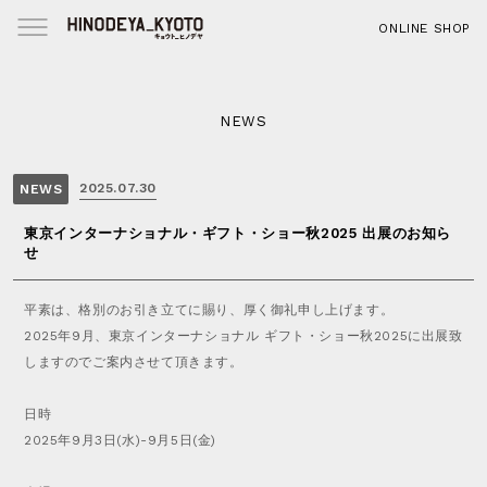
ABOUT
H
ONLINE SHOP
US
O
M
Menu
RECRUIT
E
CONTACT
コ
NEWS
ン
O
PRIVACY
テ
N
POLICY
ン
L
2025.07.30
NEWS
ツ
I
へ
N
東京インターナショナル・ギフト・ショー秋2025 出展のお知ら
ス
E
せ
キ
S
ッ
H
プ
O
平素は、格別のお引き立てに賜り、厚く御礼申し上げます。
P
2025年9月、東京インターナショナル ギフト・ショー秋2025に出展致
しますのでご案内させて頂きます。
S
N
日時
S
2025年9月3日(水)-9月5日(金)
f
r
N
l
e
E