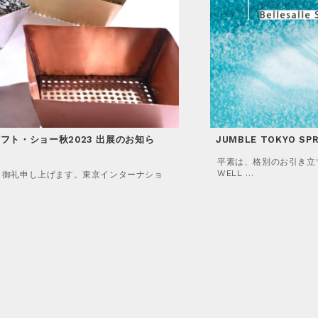
フト・ショー秋2023 出展のお知ら
フト・ショー春2023 出展のお知ら
JUMBLE TOKYO S
interiorlifestyl
JUMBLE TOKYO A
平素は、格別のお引き立て
平素は、格別のお引き立てに賜
申し上げます。Purveyors Showに
平素は、格別のお引き立て
WELL …
TOKY …
く御礼申し上げます。東京インターナショ
御礼申し上げます。 東京インターナショ
WELL …