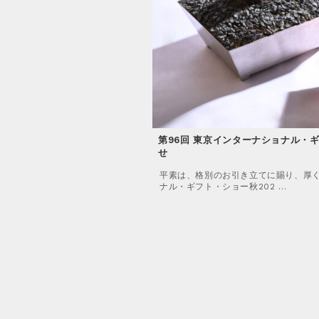
l
e
E
a
p
W
m
a
S
e
i
_
r
C
f
.
A
r
m
T
a
a
A
m
i
L
e
n
O
第96回 東京インターナショナル・ギ
第95回 東京インターナショナル・ギ
s
t
Purveyors Show 出展のお知らせ
G
せ
せ
e
平素は、格別のお引き立てに賜り、厚く御礼
n
平素は、格別のお引き立てに賜り、厚
平素は、格別のお引き立てに賜り、厚く
W
出展致します。日 …
a
ナル・ギフト・ショー秋202 …
ナル・ギフト・ショー春20 …
H
n
O
c
L
e
Back
Back
E
S
A
L
E