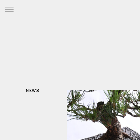
コ
ABOUT
H
ン
US
O
テ
M
ン
RECRUIT
Menu
E
ツ
CONTACT
へ
ス
PRIVACY
キ
POLICY
O
ッ
N
プ
L
I
N
E
S
H
NEWS
NEWS
NEWS
NEWS
NEWS
NEWS
O
P
S
N
S
f
r
N